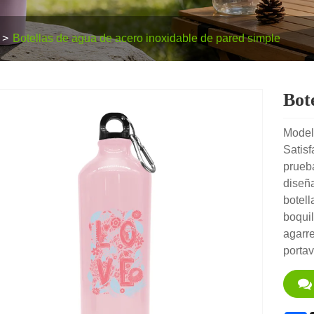
Botellas de agua de acero inoxidable de pared simple
Bot
Model
Satisf
prueba
diseña
botell
boquil
agarre
portav