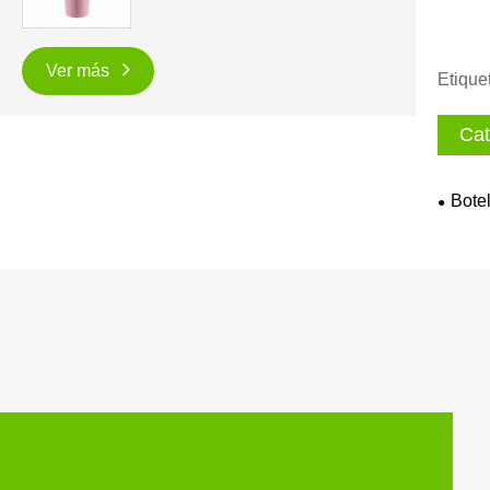
Ver más
Etique
Cat
Bote