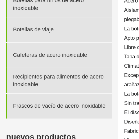
Botellas para niños de acero
Acero 
inoxidable
Aislam
plegab
La bot
Botellas de viaje
Apto p
Libre 
Cafeteras de acero inoxidable
Tapa d
Climat
Except
Recipientes para alimentos de acero
inoxidable
araña
La bot
Sin tr
Frascos de vacío de acero inoxidable
El dis
Diseño
Fabric
nuevos productos