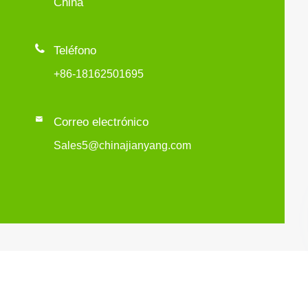
China

Teléfono
+86-18162501695

Correo electrónico
Sales5@chinajianyang.com