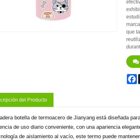
efecti
exhibi
estudi
marcas
que ta
reutil
durant
F
cripción del Producto
adera botella de termoacero de Jianyang está diseñada para
encia de uso diario conveniente, con una apariencia elegan
ología de aislamiento al vacío, este termo puede mantener e