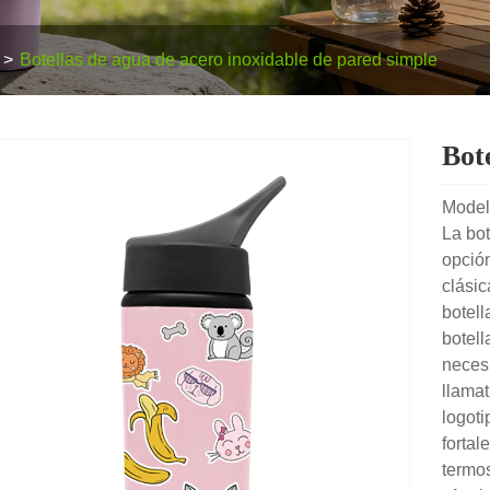
Botellas de agua de acero inoxidable de pared simple
Bot
Model
La bo
opció
clásic
botell
botell
necesi
llamat
logoti
fortal
termos